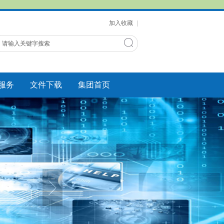
加入收藏
|
服务
文件下载
集团首页