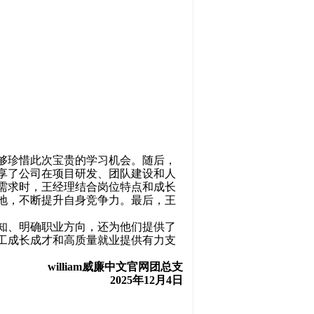
够珍惜此次宝贵的学习机会。随后，
享了公司在项目研发、团队建设和人
需求时，王经理结合岗位特点和成长
地，不断提升自身竞争力。最后，王
认知、明确职业方向，还为他们提供了
工成长成才和高质量就业提供有力支
william威廉中文官网团总支
2025年12月4日