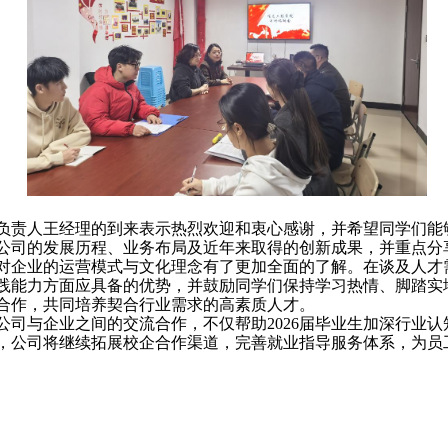
负责人王经理的到来表示热烈欢迎和衷心感谢，并希望同学们能
公司的发展历程、业务布局及近年来取得的创新成果，并重点分
对企业的运营模式与文化理念有了更加全面的了解。在谈及人才
践能力方面应具备的优势，并鼓励同学们保持学习热情、脚踏实
合作，共同培养契合行业需求的高素质人才。
公司与企业之间的交流合作，不仅帮助2026届毕业生加深行业
，公司将继续拓展校企合作渠道，完善就业指导服务体系，为员