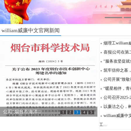
william威廉中文官网新闻
烟理工willi
喜报|公司在第二
“服务攻坚促就
筑牢信仰之基，
公司开展“致敬
“暖星相伴，青春护
公司召开2025-2
以廉洁之心，树
公司“烟台市海洋...
1
2
3
4
5
william威
工...