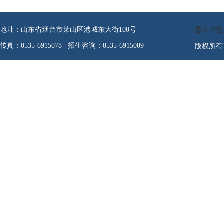
鲁ICP备1
地址：山东省烟台市莱山区港城东大街100号
传真：0535-6915078 招生咨询：0535-6915009
版权所有 