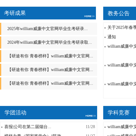
考研成果
教务公告
关于2025年春
​2025年william威廉中文官网毕业生考研录...
通知
2024年william威廉中文官网毕业生考研录取...
william威
【研途有你 青春榜样】william威廉中文官网...
william威
【研途有你 青春榜样】william威廉中文官网...
【研途有你 青春榜样】william威廉中文官网...
william威
学团活动
学科竞赛
喜报|公司在第二届烟台...
11/28
william威