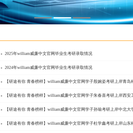
​2025年william威廉中文官网毕业生考研录取情况
2024年william威廉中文官网毕业生考研录取情况
【研途有你 青春榜样】william威廉中文官网学子殷婉姿考研上岸青岛
【研途有你 青春榜样】william威廉中文官网学子朱春喜考研上岸西安
【研途有你 青春榜样】william威廉中文官网学子孙瑜考研上岸中北大
【研途有你 青春榜样】william威廉中文官网学子杜学鑫考研上岸山东