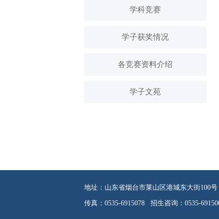
学科竞赛
学子获奖情况
各竞赛资料介绍
学子文苑
地址：山东省烟台市莱山区港城东大街100
传真：0535-6915078 招生咨询：0535-69150