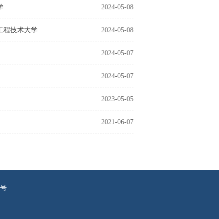
学
2024-05-08
海工程技术大学
2024-05-08
2024-05-07
2024-05-07
2023-05-05
2021-06-07
05号