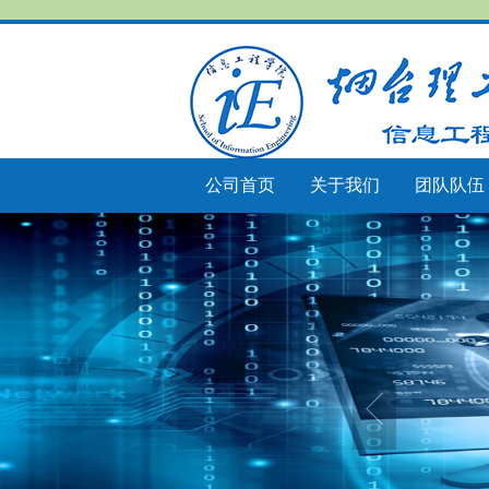
公司首页
关于我们
团队队伍