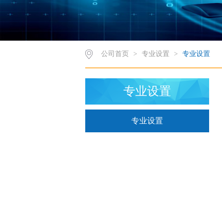
公司首页
>
专业设置
>
专业设置
专业设置
专业设置