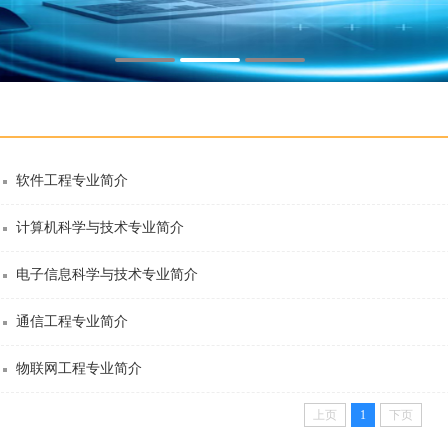
软件工程专业简介
计算机科学与技术专业简介
电子信息科学与技术专业简介
通信工程专业简介
物联网工程专业简介
上页
1
下页