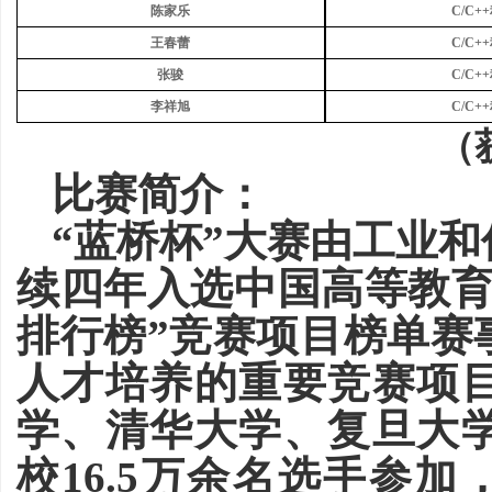
陈家乐
C/C
王春蕾
C/C
张骏
C/C
李祥旭
C/C
（
比赛简介：
“蓝桥杯”大赛由工业
续四年入选
中国高等教
排行榜”竞赛项目榜单赛
人才培养的重要竞赛项
学、清华大学、复旦大
校16.5万余名选手
参加