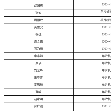
C/C
赵国庆
单片机
张逸
周雨欣
单片机
吴雪安
C/C
张偲
C/C
谢文豪
C/C
石乃畅
C/C
李丰旭
单片机
罗琪
单片机
刘艺峰
单片机
朱春喜
单片机
贲思琦
单片机
高峻
单片机
赵家明
单片机
付广浩
C/C