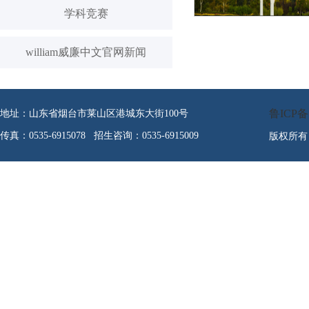
学科竞赛
william威廉中文官网新闻
鲁ICP备1
地址：山东省烟台市莱山区港城东大街100号
传真：0535-6915078 招生咨询：0535-6915009
版权所有 