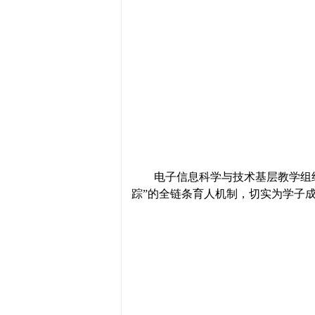
电子信息科学与技术
基层教学组
踪”的全链条育人机制，切实为学子