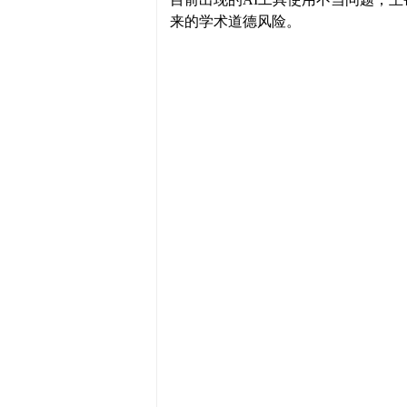
来的学术道德风险。