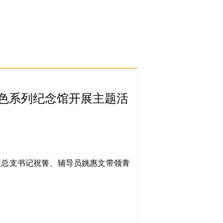
红色系列纪念馆开展主题活
团总支书记祝箐、辅导员姚惠文带领青