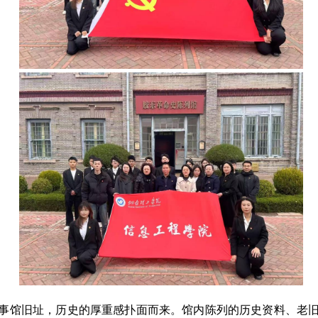
事馆旧址，历史的厚重感扑面而来。馆内陈列的历史资料、老