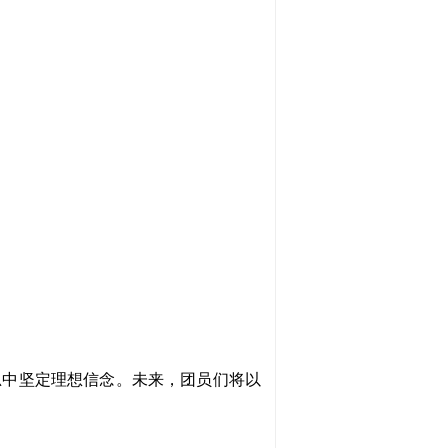
思中坚定理想信念。未来，团员们将以