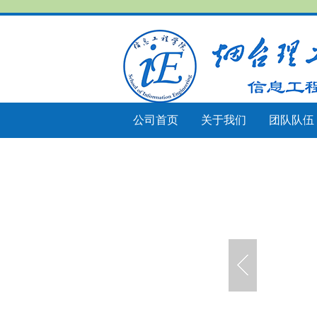
公司首页
关于我们
团队队伍